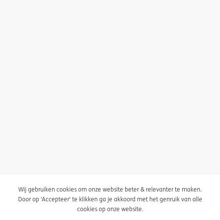
Ik ga akkoord met het ontvangen van de nieuwsbrief
Schrijf je hier uit
Privacy statement
Wij gebruiken cookies om onze website beter & relevanter te maken.
Cookie policy
Door op ‘Accepteer‘ te klikken ga je akkoord met het genruik van alle
cookies op onze website.
Cookie instellingen