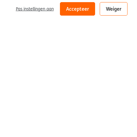
Nicolas Dings (1953)
Talking Heads
Disclaimer
Accepteer
Weiger
Pas instellingen aan
Nicolas Dings
(1953)
Talking Heads
2002 | hout, brons, glas | 150 × 76 × 110 cm